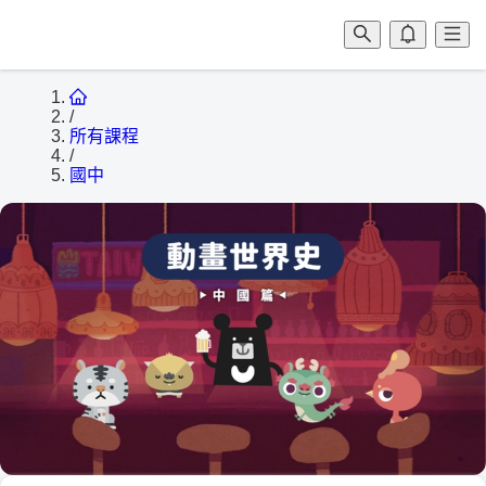
/
所有課程
/
國中