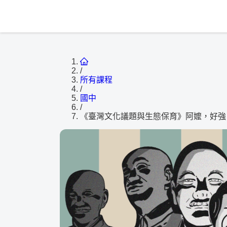
/
所有課程
/
國中
/
《臺灣文化議題與生態保育》阿嬤，好強