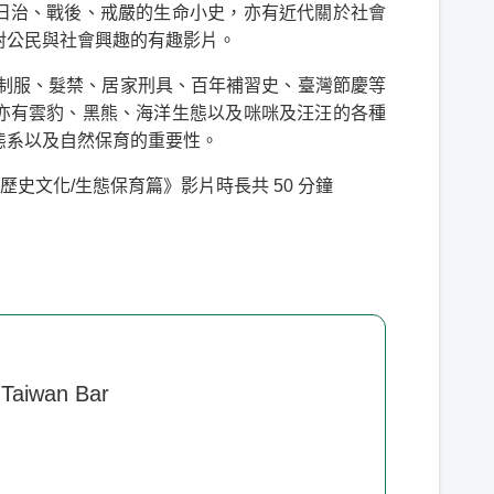
日治、戰後、戒嚴的生命小史，亦有近代關於社會
對公民與社會興趣的有趣影片。
於制服、髮禁、居家刑具、百年補習史、臺灣節慶等
亦有雲豹、黑熊、海洋生態以及咪咪及汪汪的各種
態系以及自然保育的重要性。
歷史文化/生態保育篇》影片時長共 50 分鐘
aiwan Bar