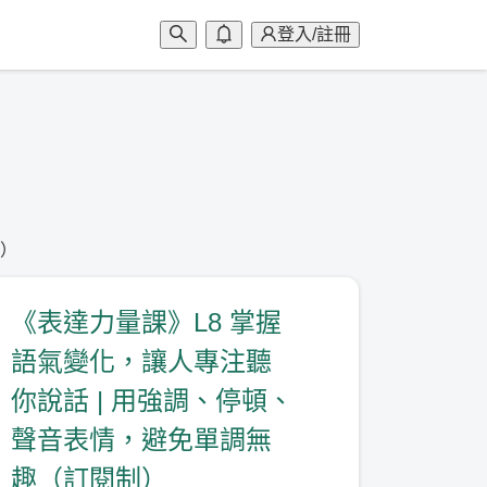
登入/註冊
制）
《表達力量課》L8 掌握
語氣變化，讓人專注聽
你說話 | 用強調、停頓、
聲音表情，避免單調無
趣（訂閱制）