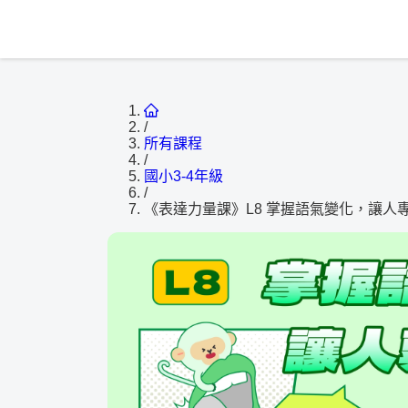
/
所有課程
/
國小3-4年級
/
《表達力量課》L8 掌握語氣變化，讓人