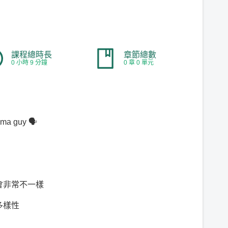
課程總時長
章節總數
0 小時 9 分鐘
0 章 0 單元
a guy 🗣
會非常不一樣
多樣性