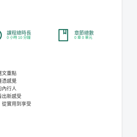
課程總時長
章節總數
0 小時 10 分鐘
0 章 0 單元
選文重點
僅憑感覺
的內行人
看出新感受
，從實用到享受