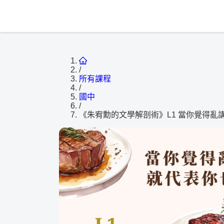
/
所有課程
/
國中
/
《朱宥勳的文學解剖術》L1 當你覺得