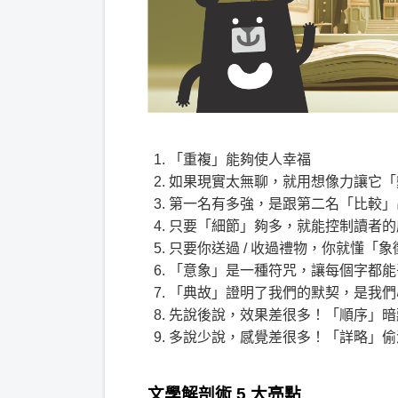
「重複」
能夠使人幸福
如果現實太無聊，就用想像力讓它
「
第一名有多強，是跟第二名
「比較」
只要
「細節」
夠多，就能控制讀者的
只要你送過 / 收過禮物，你就懂
「象
「意象」
是一種符咒，讓每個字都能
「典故」
證明了我們的默契，是我們
先說後說，效果差很多！
「順序」
暗
多說少說，感覺差很多！
「詳略」
偷
文學解剖術 5 大亮點