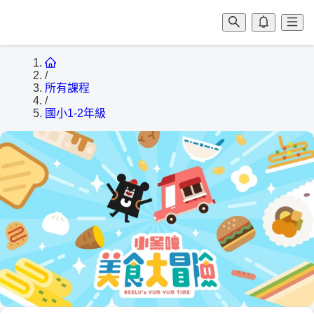
/
所有課程
/
國小1-2年級