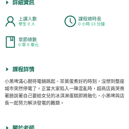
詳細資訊
上課人數
課程總時長
學生 0 人
0 小時 13 分鐘
章節總數
0 章 0 單元
課程詳情
小黑啤滿心期待電鍋跳起、茶葉蛋煮好的時刻，沒想到整座
城市突然停電了。正當大家陷入一陣混亂時，超商店員哭喪
著臉說著自己要給女兒的冰淇淋蛋糕即將融化，小黑啤與店
長一起努力解決發電的難題。
關於老師