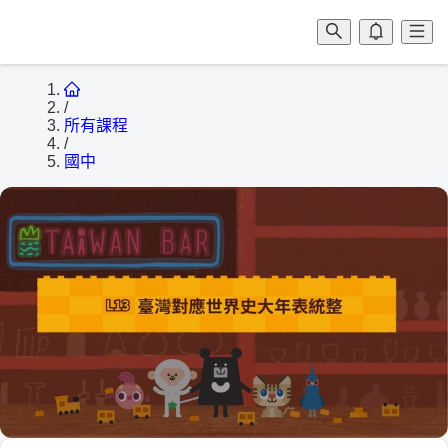
/
所有課程
/
國中