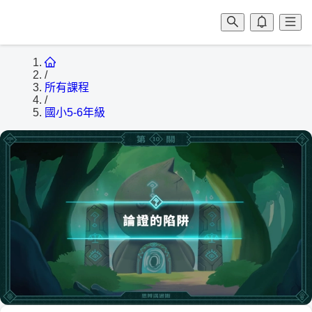
/
所有課程
/
國小5-6年級