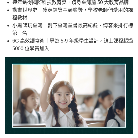
連年獲得國際科技教育獎，躋身臺灣前 50 大教育品牌
動畫世界史｜獲走鐘獎金頭腦獎，學校老師們愛用的課
程教材
小黑啤玩臺灣｜創下臺灣童書最高紀錄、博客來排行榜
第一名
6G 高效讀寫術｜專為 5-9 年級學生設計，線上課程超過
5000 位學員加入