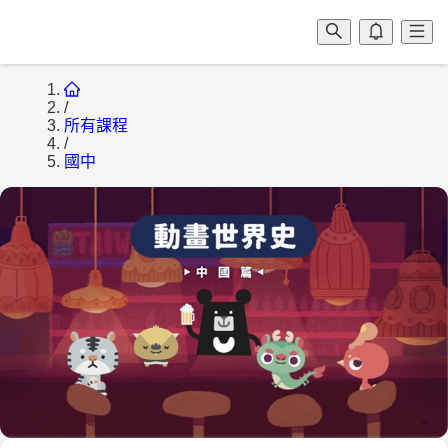
/
所有課程
/
國中