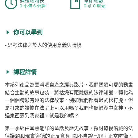
課程總時長
章節總數
0 小時 6 分鐘
0 章 0 單元
你可以學到
- 思考法律之於人的使用意義與情境
課程詳情
本系列產品為臺灣吧自產之經典影片，我們透過可愛的動畫
結合生動的故事包裝，將枯燥有距離感的法律知識，轉化為
一個個精彩有趣的法律故事。例如我們都看過武松打虎，但
是打來的證據在法庭上可以用嗎？我們也聽過湖中女神，不
過東西丟到我家裡，就是我的嗎？
第一季經由耳熟能詳的童話及歷史故事，探討背後潛藏的法
律議題和現實道德的正反意見 !如不自證己罪、正當防衛、