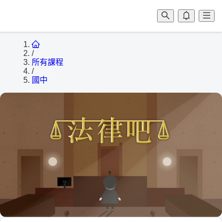
/
所有課程
/
國中