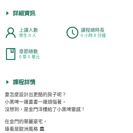
詳細資訊
上課人數
課程總時長
學生 0 人
0 小時 8 分鐘
章節總數
0 章 0 單元
課程詳情
要怎麼設計出更酷的房子呢？
小黑啤一邊畫畫一邊煩惱著，
沒想到，是金門洋樓給了小黑啤靈感！
在金門的華麗豪宅，
遠看是歐洲風格 🏛️