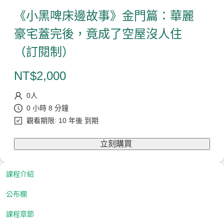
《小黑啤床邊故事》金門篇：華麗
豪宅蓋完後，竟成了空屋沒人住
（訂閱制）
NT$
2,000
0
人
0 小時 8 分鐘
觀看期限: 10 年後 到期
立刻購買
課程介紹
公布欄
課程章節