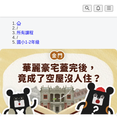
/
所有課程
/
國小1-2年級