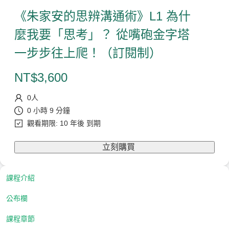
《朱家安的思辨溝通術》L1 為什
麼我要「思考」？ 從嘴砲金字塔
一步步往上爬！（訂閱制）
NT$
3,600
0
人
0 小時 9 分鐘
觀看期限: 10 年後 到期
立刻購買
課程介紹
公布欄
課程章節