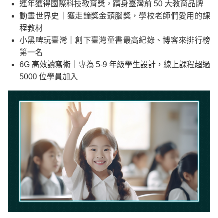
連年獲得國際科技教育獎，躋身臺灣前 50 大教育品牌
動畫世界史｜獲走鐘獎金頭腦獎，學校老師們愛用的課
程教材
小黑啤玩臺灣｜創下臺灣童書最高紀錄、博客來排行榜
第一名
6G 高效讀寫術｜專為 5-9 年級學生設計，線上課程超過
5000 位學員加入