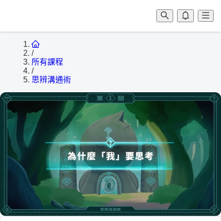
/
所有課程
/
思辨溝通術