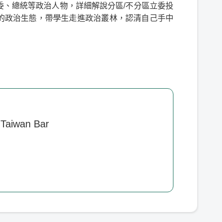
委、總統等政治人物，詳細解說分區/不分區立委投
的政治生態，帶學生走進政治叢林，認清自己手中
©
2026
. All rights reserved.
Powered by
HAVPPEN
v
1.3.141