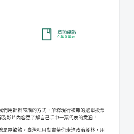
章節總數
0 章 0 單元
我們用輕鬆詼諧的方式，解釋現行複雜的選舉投票
解及影片內容更了解自己手中一票代表的意涵！
總是霧煞煞，臺灣吧用動畫帶你走進政治叢林，用