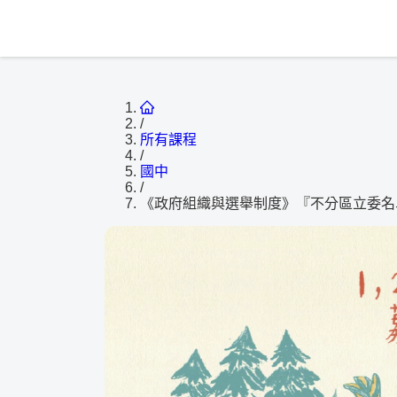
/
所有課程
/
國中
/
《政府組織與選舉制度》『不分區立委名