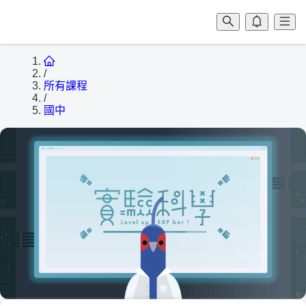
/
所有課程
/
國中