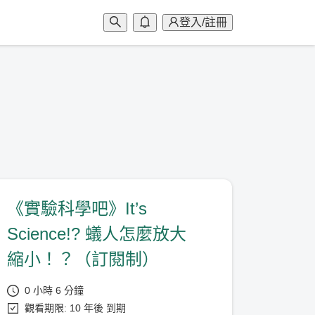
登入/註冊
《實驗科學吧》It’s
Science!? 蟻人怎麼放大
縮小！？（訂閱制）
0 小時 6 分鐘
觀看期限: 10 年後 到期