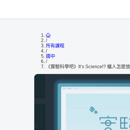
/
所有課程
/
國中
/
《實驗科學吧》It’s Science!? 蟻