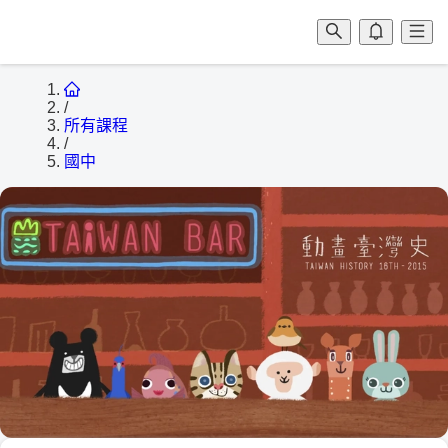
/
所有課程
/
國中