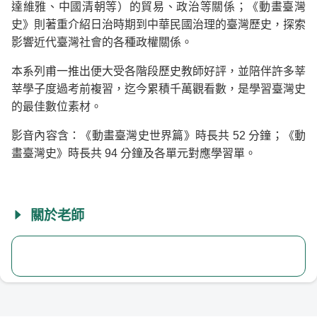
達維雅、中國清朝等）的貿易、政治等關係；《動畫臺灣
史》則著重介紹日治時期到中華民國治理的臺灣歷史，探索
影響近代臺灣社會的各種政權關係。
本系列甫一推出便大受各階段歷史教師好評，並陪伴許多莘
莘學子度過考前複習，迄今累積千萬觀看數，是學習臺灣史
的最佳數位素材。
影音內容含：《動畫臺灣史世界篇》時長共 52 分鐘；《動
畫臺灣史》時長共 94 分鐘及各單元對應學習單。
關於老師
臺灣吧 Taiwan Bar
老師檔案