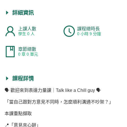
詳細資訊
上課人數
課程總時長
學生 0 人
0 小時 9 分鐘
章節總數
0 章 0 單元
課程詳情
🗣 歡迎來到表達力量課｜Talk like a Chill guy 🗣
「當自己跟對方意見不同時，怎麼順利溝通不吵架？」
本課重點擷取
📍「意見夾心餅」