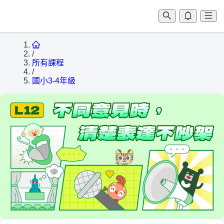
/
所有課程
/
國小3-4年級